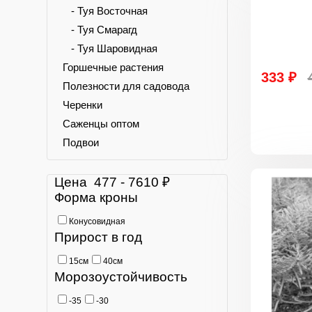
- Туя Восточная
- Туя Смарагд
- Туя Шаровидная
Горшечные растения
333 ₽
Полезности для садовода
Черенки
Саженцы оптом
Подвои
Цена
477
-
7610
₽
Форма кроны
Конусовидная
Прирост в год
15см
40см
Морозоустойчивость
-35
-30