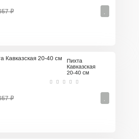
см)
657 ₽
Пихта
Кавказская
20-40 см
657 ₽