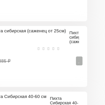
Пихта
сибирская
(саженец
от
25см)
885 ₽
Пихта
Сибирская 40-