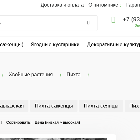
Доставка и оплата
О питомнике
Гаран
+7 (9
За
(саженцы)
Ягодные кустарники
Декоративные культ
Хвойные растения
Пихта
авказская
Пихта саженцы
Пихта сеянцы
Пих
 I Сортировать: