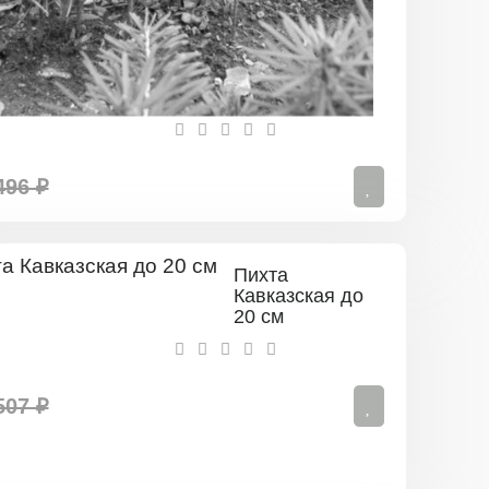
496 ₽
Пихта
Кавказская до
20 см
507 ₽