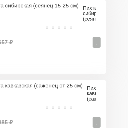
Пихта
сибирская
(сеянец
15-25
см)
657 ₽
Пихта
кавказская
(саженец
от
25
см)
885 ₽