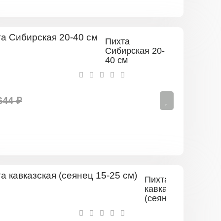
Пихта
Сибирская 20-
40 см
644 ₽
Пихта
кавказская
(сеянец
15-
25