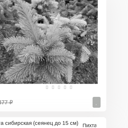
Пихта
кавказская
(сеянец
до
15
см)
477 ₽
Пихта