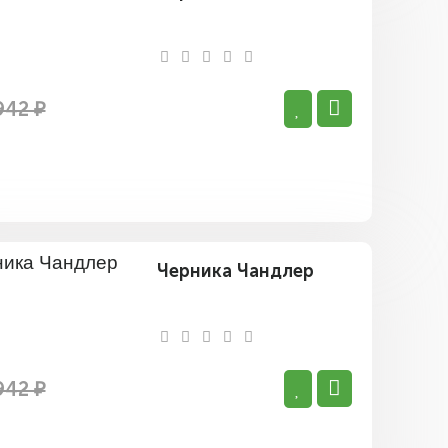
942 ₽
Черника Чандлер
942 ₽