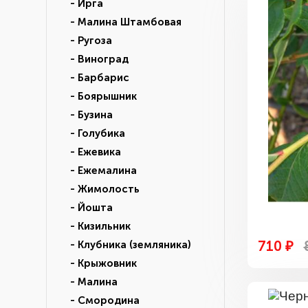
- Ирга
- Малина Штамбовая
- Ругоза
- Виноград
- Барбарис
- Боярышник
- Бузина
- Голубика
- Ежевика
- Ежемалина
- Жимолость
- Йошта
- Кизильник
710 ₽
- Клубника (земляника)
- Крыжовник
- Малина
- Смородина