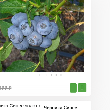
Черника
высокоро
Атлантис
899 ₽
Черника Синее