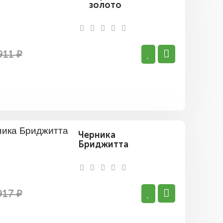
золото
911 ₽
Черника
Бриджитта
917 ₽