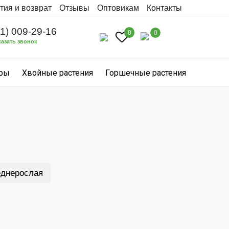
тия и возврат
Отзывы
Оптовикам
Контакты
31) 009-29-16
0
0
казать звонок
уры
Хвойные растения
Горшечные растения
еднерослая