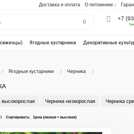
Доставка и оплата
О питомнике
Гаран
+7 (9
За
(саженцы)
Ягодные кустарники
Декоративные культ
Ягодные кустарники
Черника
КА
 высокорослая
Черника низкорослая
Черника ср
 I Сортировать: