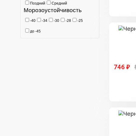
Поздний
Средний
Морозоустойчивость
-40
-34
-30
-28
-25
до -45
746 ₽