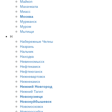
Майкоп
Махачкала
Миасс
Москва
Мурманск
Муром
Мытищи
Н
Набережные Челны
Назрань
Нальчик
Находка
Невинномысск
Нефтекамск
Нефтеюганск
Нижневартовск
Нижнекамск
Нижний Новгород
Нижний Тагил
Новокузнецк
Новокуйбышевск
Новомосковск
Новороссийск