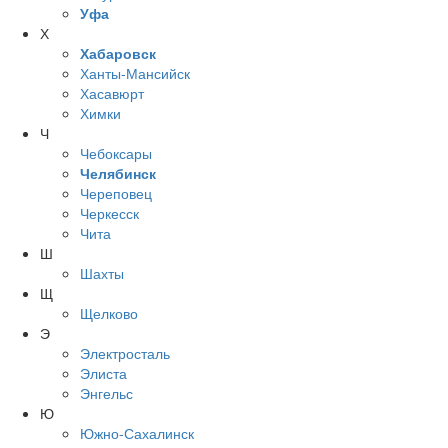
Уфа
Х
Хабаровск
Ханты-Мансийск
Хасавюрт
Химки
Ч
Чебоксары
Челябинск
Череповец
Черкесск
Чита
Ш
Шахты
Щ
Щелково
Э
Электросталь
Элиста
Энгельс
Ю
Южно-Сахалинск