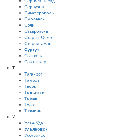
Сергиев Посад
Серпухов
Симферополь
Смоленск
Сочи
Ставрополь
Старый Оскол
Стерлитамак
Сургут
Сызрань
Сыктывкар
Т
Таганрог
Тамбов
Тверь
Тольятти
Томск
Тула
Тюмень
У
Улан-Удэ
Ульяновск
Уссурийск