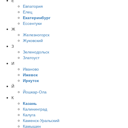
Е
Евпатория
Елец
Екатеринбург
Ессентуки
Ж
Железногорск
Жуковский
З
Зеленодольск
Златоуст
И
Иваново
Ижевск
Иркутск
Й
Йошкар-Ола
К
Казань
Калининград
Калуга
Каменск-Уральский
Камышин