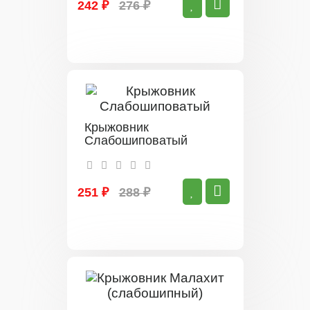
242 ₽
276 ₽
Крыжовник
Слабошиповатый
251 ₽
288 ₽