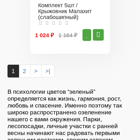
Комплект 5шт /
Крыжовник Малахит
(слабошипный)
1 024 ₽
1 164 ₽
1
2
>
>|
В психологии цветов “зеленый”
определяется как жизнь, гармония, рост,
любовь и спасение. Именно поэтому так
широко распространено озеленение
нашего с вами окружения. Парки,
лесопосадки, личные участки с ранней
весны начинают нас радовать первыми
зелеными ростками, свежим запахом,