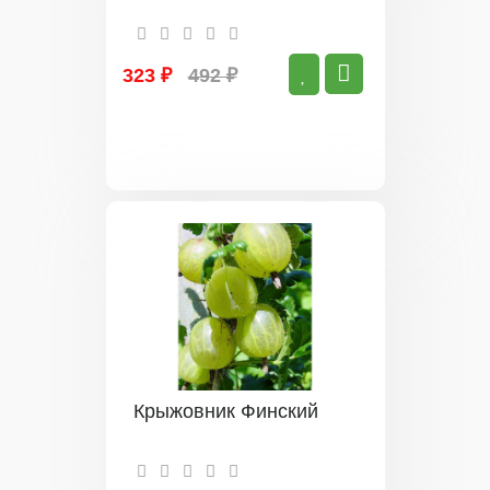
323 ₽
492 ₽
Крыжовник Финский