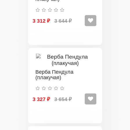
3 312 ₽
3 644 ₽
Верба Пендула
(плакучая)
3 327 ₽
3 654 ₽