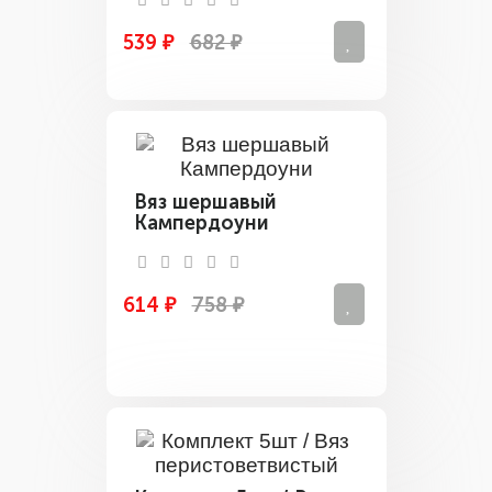
539 ₽
682 ₽
Вяз шершавый
Кампердоуни
614 ₽
758 ₽