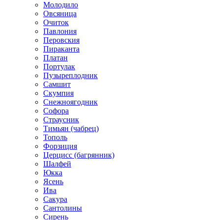
Молодило
Овсяница
Очиток
Павлония
Перовския
Пираканта
Платан
Портулак
Пузыреплодник
Самшит
Скумпия
Снежноягодник
Софора
Страусник
Тимьян (чабрец)
Тополь
Форзиция
Церцисс (багрянник)
Шалфей
Юкка
Ясень
Ива
Сакура
Сантолины
Сирень