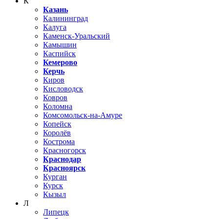
К
Казань
Калининград
Калуга
Каменск-Уральский
Камышин
Каспийск
Кемерово
Керчь
Киров
Кисловодск
Ковров
Коломна
Комсомольск-на-Амуре
Копейск
Королёв
Кострома
Красногорск
Краснодар
Красноярск
Курган
Курск
Кызыл
Л
Липецк