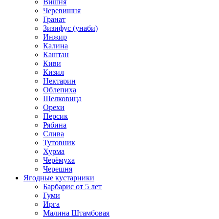
Вишня
Черевишня
Гранат
Зизифус (унаби)
Инжир
Калина
Каштан
Киви
Кизил
Нектарин
Облепиха
Шелковица
Орехи
Персик
Рябина
Слива
Тутовник
Хурма
Черёмуха
Черешня
Ягодные кустарники
Барбарис от 5 лет
Гуми
Ирга
Малина Штамбовая