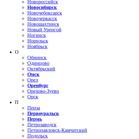
Новороссийск
Новосибирск
Новочебоксарск
Новочеркасск
Новошахтинск
Новый Уренгой
Ногинск
Норильск
Ноябрьск
О
Обнинск
Одинцово
Октябрьский
Омск
Орел
Оренбург
Орехово-Зуево
Орск
П
Пенза
Первоуральск
Пермь
Петрозаводск
Петропавловск-Камчатский
Подольск