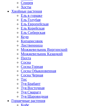
Спирея
Хосты
Хвойные растения
Ель в горшке
Ель Голубая
Ель Европейская
Ель Корейская
Ель Сибирская
Кедр
Кипарисовик
Лиственница
Можжевельник Виргинский
Можжевельник Казацкий
Пихта
Сосна
Сосна Горная
Сосна Обыкновенная
Сосна Черная
Тис
Туя Брабант
Туя Восточная
Туя Смарагд
Туя Шаровидная
Горшечные растения
Кофе