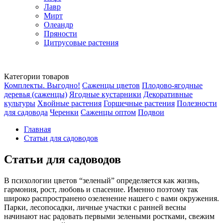
Лавр
Мирт
Олеандр
Пряности
Цитрусовые растения
Категории товаров
Комплекты. Выгодно!
Саженцы цветов
Плодово-ягодные
деревья (саженцы)
Ягодные кустарники
Декоративные
культуры
Хвойные растения
Горшечные растения
Полезности
для садовода
Черенки
Саженцы оптом
Подвои
Главная
Статьи для садоводов
Статьи для садоводов
В психологии цветов “зеленый” определяется как жизнь,
гармония, рост, любовь и спасение. Именно поэтому так
широко распространено озеленение нашего с вами окружения.
Парки, лесопосадки, личные участки с ранней весны
начинают нас радовать первыми зелеными ростками, свежим