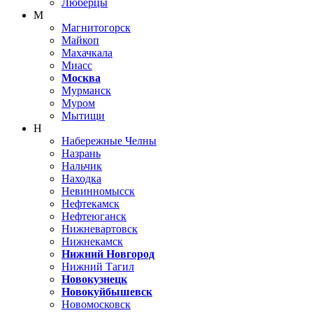
Люберцы
М
Магнитогорск
Майкоп
Махачкала
Миасс
Москва
Мурманск
Муром
Мытищи
Н
Набережные Челны
Назрань
Нальчик
Находка
Невинномысск
Нефтекамск
Нефтеюганск
Нижневартовск
Нижнекамск
Нижний Новгород
Нижний Тагил
Новокузнецк
Новокуйбышевск
Новомосковск