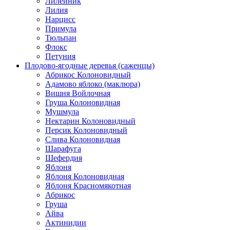
Лилейник
Лилия
Нарцисс
Примула
Тюльпан
Флокс
Петуния
Плодово-ягодные деревья (саженцы)
Абрикос Колоновидный
Адамово яблоко (маклюра)
Вишня Войлочная
Груша Колоновидная
Мушмула
Нектарин Колоновидный
Персик Колоновидный
Слива Колоновидная
Шарафуга
Шефердия
Яблоня
Яблоня Колоновидная
Яблоня Красномякотная
Абрикос
Груша
Айва
Актинидии