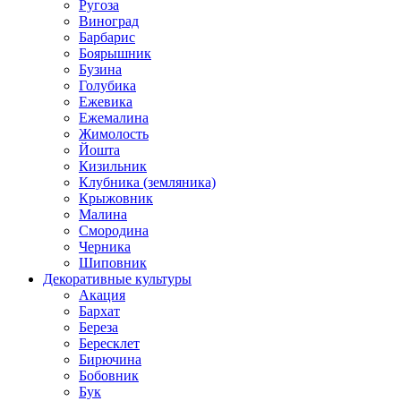
Ругоза
Виноград
Барбарис
Боярышник
Бузина
Голубика
Ежевика
Ежемалина
Жимолость
Йошта
Кизильник
Клубника (земляника)
Крыжовник
Малина
Смородина
Черника
Шиповник
Декоративные культуры
Акация
Бархат
Береза
Бересклет
Бирючина
Бобовник
Бук