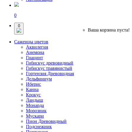
0
0
Ваша корзина пуста!
Саженцы цветов
Аквилегия
Анемона
Гиацинт
Гибискус древовидный
Гибискус травянистый
Гортензия Древовидная
Дельфиниум
Иберис
Канна
Крокус
Ландыш
Монарда
Морозник
Мускари
Пион Древовидный
Подснежник
Пушкиния