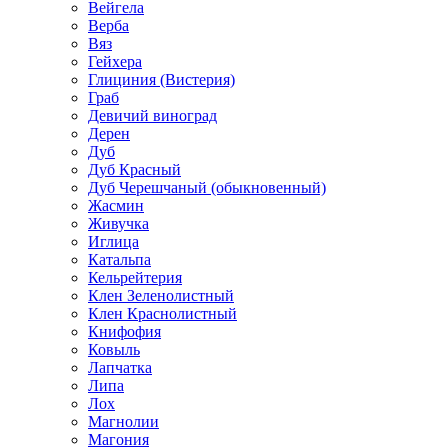
Вейгела
Верба
Вяз
Гейхера
Глициния (Вистерия)
Граб
Девичий виноград
Дерен
Дуб
Дуб Красный
Дуб Черешчаный (обыкновенный)
Жасмин
Живучка
Иглица
Катальпа
Кельрейтерия
Клен Зеленолистный
Клен Краснолистный
Книфофия
Ковыль
Лапчатка
Липа
Лох
Магнолии
Магония