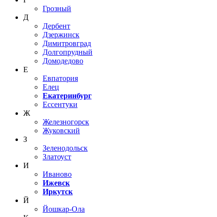
Грозный
Д
Дербент
Дзержинск
Димитровград
Долгопрудный
Домодедово
Е
Евпатория
Елец
Екатеринбург
Ессентуки
Ж
Железногорск
Жуковский
З
Зеленодольск
Златоуст
И
Иваново
Ижевск
Иркутск
Й
Йошкар-Ола