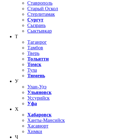
Ставрополь
Старый Оскол
Стерлитамак
Сургут
Сызрань
Сыктывкар
Т
Таганрог
Тамбов
Тверь
Тольятти
Томск
Тула
Тюмень
У
Улан-Удэ
Ульяновск
Уссурийск
Уфа
Х
Хабаровск
Ханты-Мансийск
Хасавюрт
Химки
Ч