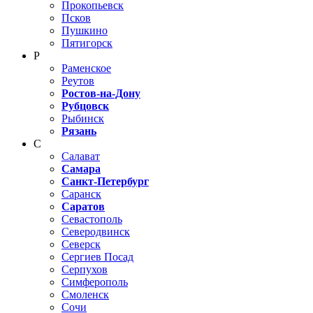
Прокопьевск
Псков
Пушкино
Пятигорск
Р
Раменское
Реутов
Ростов-на-Дону
Рубцовск
Рыбинск
Рязань
С
Салават
Самара
Санкт-Петербург
Саранск
Саратов
Севастополь
Северодвинск
Северск
Сергиев Посад
Серпухов
Симферополь
Смоленск
Сочи