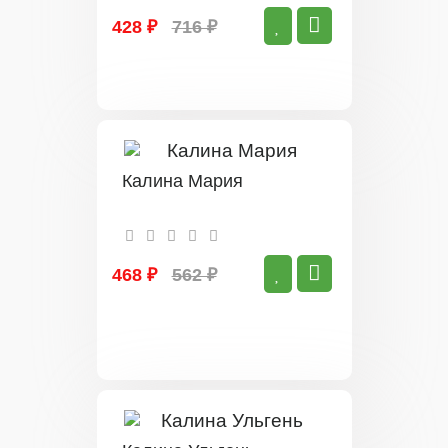
428 ₽
716 ₽
Калина Мария
468 ₽
562 ₽