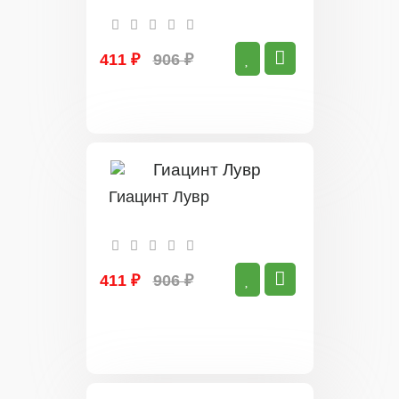
411 ₽
906 ₽
Гиацинт Лувр
411 ₽
906 ₽