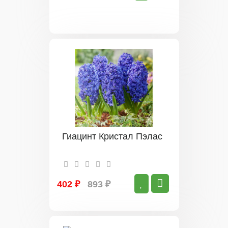
Гиацинт Кристал Пэлас
402 ₽
893 ₽