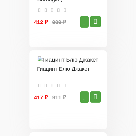
412 ₽
909 ₽
Гиацинт Блю Джакет
417 ₽
911 ₽