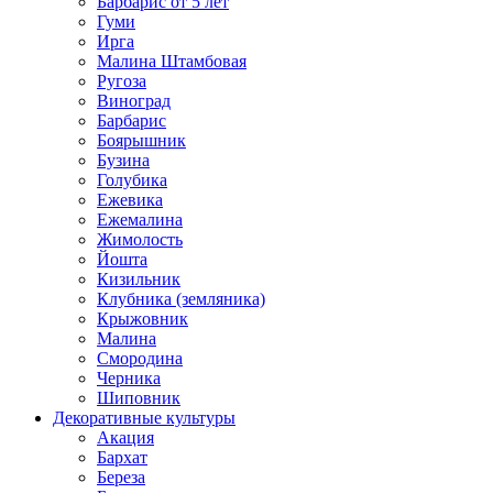
Барбарис от 5 лет
Гуми
Ирга
Малина Штамбовая
Ругоза
Виноград
Барбарис
Боярышник
Бузина
Голубика
Ежевика
Ежемалина
Жимолость
Йошта
Кизильник
Клубника (земляника)
Крыжовник
Малина
Смородина
Черника
Шиповник
Декоративные культуры
Акация
Бархат
Береза