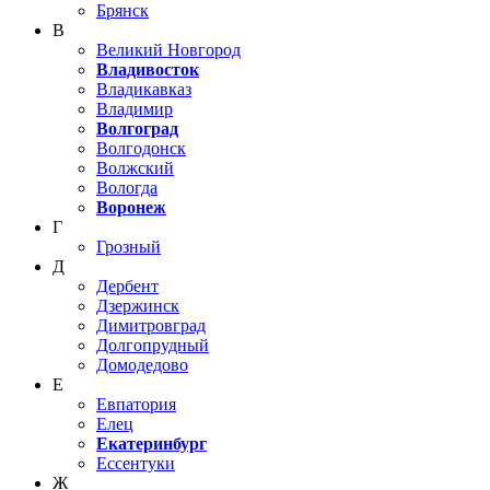
Брянск
В
Великий Новгород
Владивосток
Владикавказ
Владимир
Волгоград
Волгодонск
Волжский
Вологда
Воронеж
Г
Грозный
Д
Дербент
Дзержинск
Димитровград
Долгопрудный
Домодедово
Е
Евпатория
Елец
Екатеринбург
Ессентуки
Ж