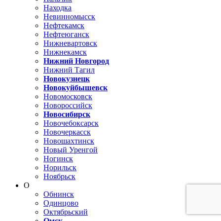
Находка
Невинномысск
Нефтекамск
Нефтеюганск
Нижневартовск
Нижнекамск
Нижний Новгород
Нижний Тагил
Новокузнецк
Новокуйбышевск
Новомосковск
Новороссийск
Новосибирск
Новочебоксарск
Новочеркасск
Новошахтинск
Новый Уренгой
Ногинск
Норильск
Ноябрьск
О
Обнинск
Одинцово
Октябрьский
Омск