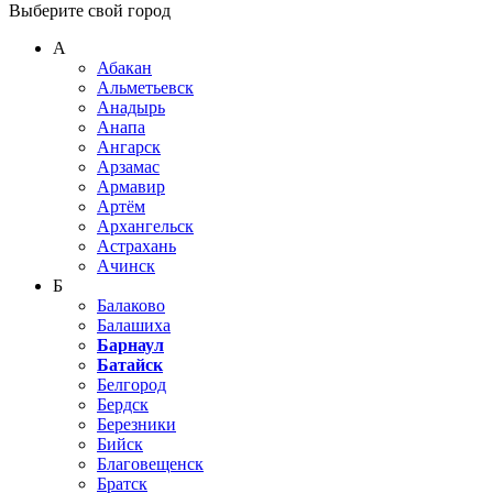
Выберите свой город
А
Абакан
Альметьевск
Анадырь
Анапа
Ангарск
Арзамас
Армавир
Артём
Архангельск
Астрахань
Ачинск
Б
Балаково
Балашиха
Барнаул
Батайск
Белгород
Бердск
Березники
Бийск
Благовещенск
Братск