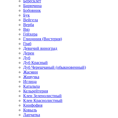
Бересклет
Бирючина
Бобовник
Бук
Вейгела
Верба
Вяз
Гейхера
Глициния (Вистерия)
Граб
Девичий виноград
Дерен
Дуб
Дуб Красный
Дуб Черешчаный (обыкновенный)
Жасмин
Живучка
Иглица
Катальпа
Кельрейтерия
Клен Зеленолистный
Клен Краснолистный
Книфофия
Ковыль
Лапчатка