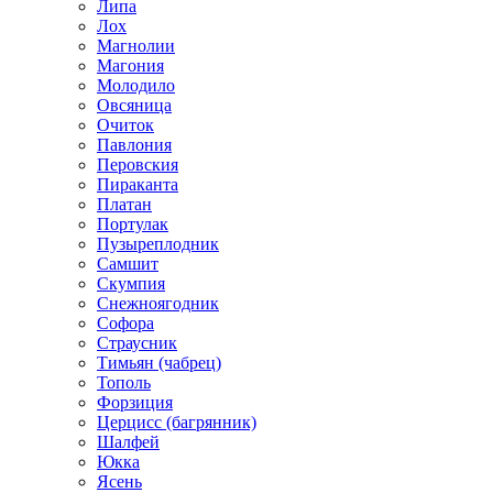
Липа
Лох
Магнолии
Магония
Молодило
Овсяница
Очиток
Павлония
Перовския
Пираканта
Платан
Портулак
Пузыреплодник
Самшит
Скумпия
Снежноягодник
Софора
Страусник
Тимьян (чабрец)
Тополь
Форзиция
Церцисс (багрянник)
Шалфей
Юкка
Ясень