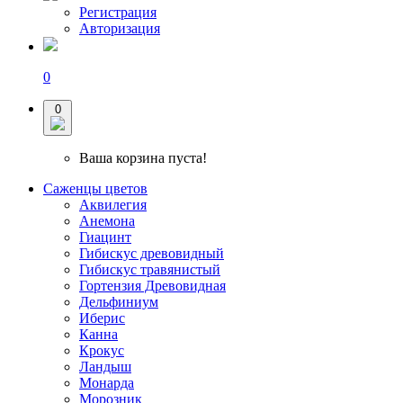
Регистрация
Авторизация
0
0
Ваша корзина пуста!
Саженцы цветов
Аквилегия
Анемона
Гиацинт
Гибискус древовидный
Гибискус травянистый
Гортензия Древовидная
Дельфиниум
Иберис
Канна
Крокус
Ландыш
Монарда
Морозник