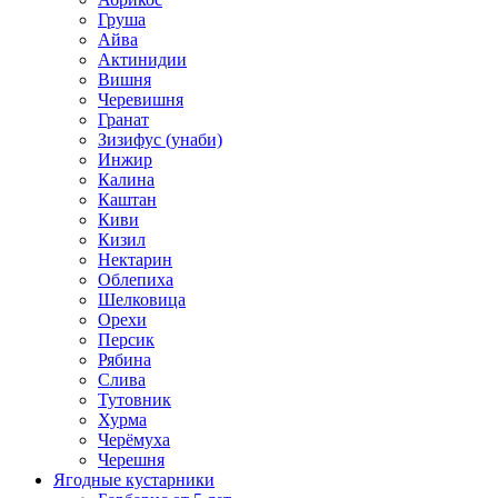
Груша
Айва
Актинидии
Вишня
Черевишня
Гранат
Зизифус (унаби)
Инжир
Калина
Каштан
Киви
Кизил
Нектарин
Облепиха
Шелковица
Орехи
Персик
Рябина
Слива
Тутовник
Хурма
Черёмуха
Черешня
Ягодные кустарники