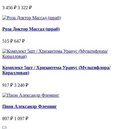
3 456 ₽
3 322 ₽
Роза Доктор Массад (шраб)
515 ₽
647 ₽
Комплект 5шт / Хризантема Уранус (Мультифлора/
Коралловая)
917 ₽
3 240 ₽
Пион Александр Флеминг
897 ₽
1 097 ₽