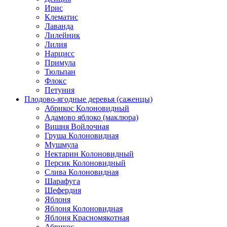
Ирис
Клематис
Лаванда
Лилейник
Лилия
Нарцисс
Примула
Тюльпан
Флокс
Петуния
Плодово-ягодные деревья (саженцы)
Абрикос Колоновидный
Адамово яблоко (маклюра)
Вишня Войлочная
Груша Колоновидная
Мушмула
Нектарин Колоновидный
Персик Колоновидный
Слива Колоновидная
Шарафуга
Шефердия
Яблоня
Яблоня Колоновидная
Яблоня Красномякотная
Абрикос