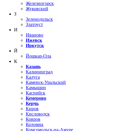
Железногорск
Жуковский
З
Зеленодольск
Златоуст
И
Иваново
Ижевск
Иркутск
Й
Йошкар-Ола
К
Казань
Калининград
Калуга
Каменск-Уральский
Камышин
Каспийск
Кемерово
Керчь
Киров
Кисловодск
Ковров
Коломна
Комсомольск-на-Амуре