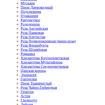
Мускари
Пион Древовидный
Подснежник
Пушкиния
Ранункулюс
Рододенрон
Роза Английская
Роза Парковая
Роза Плетистая
Роза Почвопокровная (мини-роза)
Роза Флорибунда
Роза Штамбовая
Ромашка
Хризантема Крупноцветковая
Хризантема Мультифлора
Хризантема Среднецветковая
Царская корона
Эхинацея
Гортензия
Пион Травянистый
Роза Чайно-Гибридная
Георгин
Астра
Гладиолус
Дейция