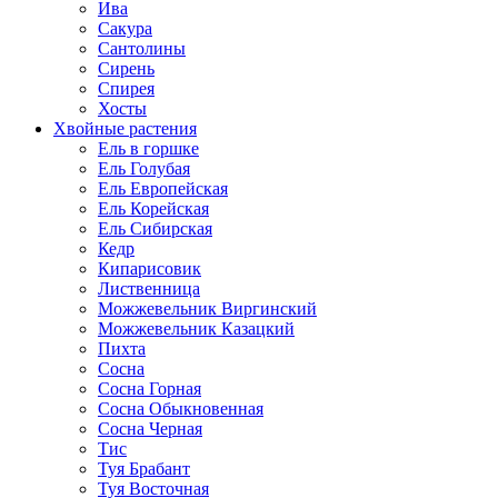
Ива
Сакура
Сантолины
Сирень
Спирея
Хосты
Хвойные растения
Ель в горшке
Ель Голубая
Ель Европейская
Ель Корейская
Ель Сибирская
Кедр
Кипарисовик
Лиственница
Можжевельник Виргинский
Можжевельник Казацкий
Пихта
Сосна
Сосна Горная
Сосна Обыкновенная
Сосна Черная
Тис
Туя Брабант
Туя Восточная